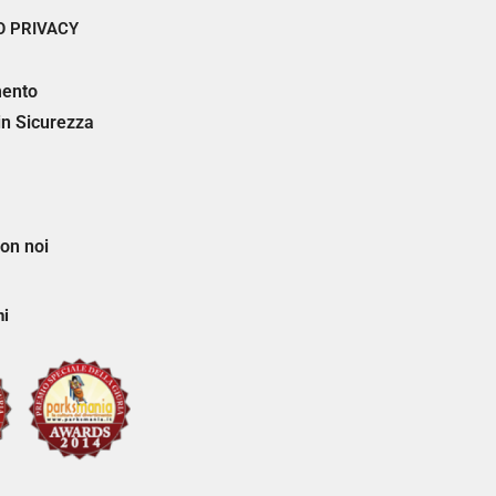
 PRIVACY
ento
 in Sicurezza
on noi
ni