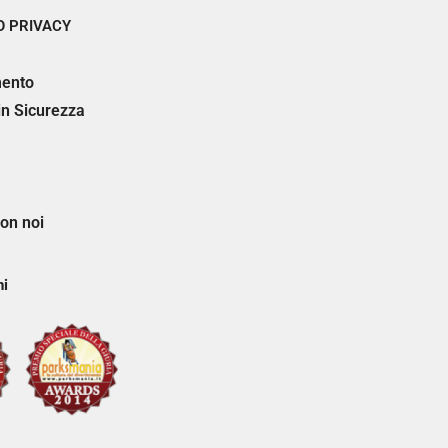
 PRIVACY
ento
 in Sicurezza
on noi
ni