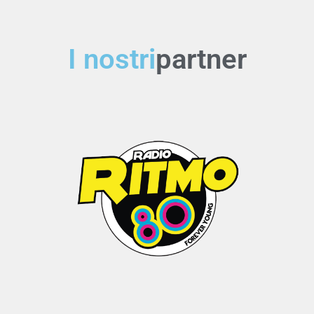
I nostri
partner