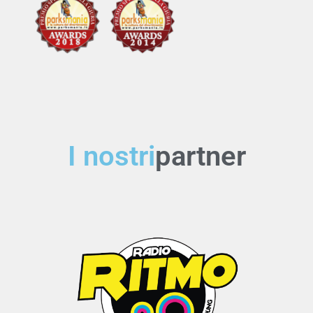
I nostri
partner