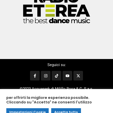
Seguici su:
©2023 Acquapark di Milillo Rosa & C. S.a.s.
P.iva/Cod.Fisc.03817900727 | All rights reserved.
per offrirti la migliore esperienza possibile.
Cliccando su "Accetta" ne consenti l'utilizzo
Impostazioni Cookie
Accetta tutto
Credit by
IDEALITY STUDIOS